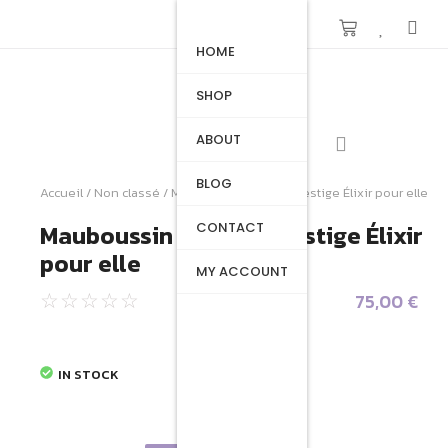
HOME
SHOP
ABOUT
BLOG
Accueil
/
Non classé
/ Mauboussin Coffret Prestige Élixir pour elle
Mauboussin Coffret Prestige Élixir
CONTACT
pour elle
MY ACCOUNT
75,00
€
☆
☆
☆
☆
☆
IN STOCK