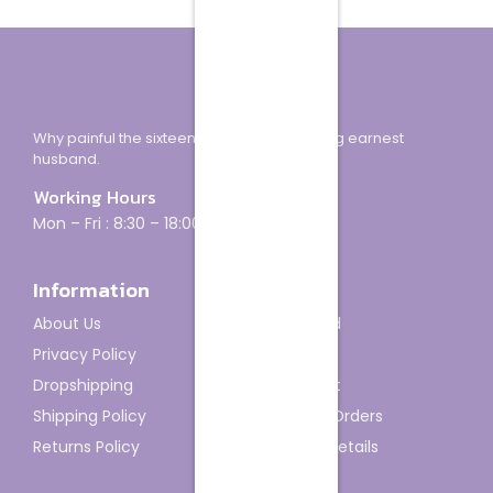
Why painful the sixteen how minuter looking earnest
husband.
Working Hours
Mon – Fri : 8:30 – 18:00
Information
Account
About Us
Dashboard
Privacy Policy
My Orders
Dropshipping
My Wishlist
Shipping Policy
Track My Orders
Returns Policy
Account details