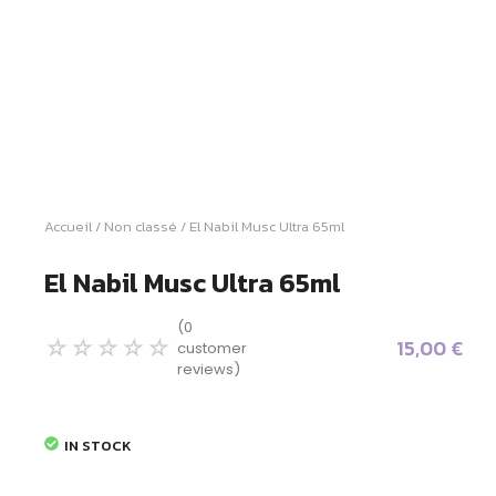
Accueil
/
Non classé
/ El Nabil Musc Ultra 65ml
El Nabil Musc Ultra 65ml
(
0
15,00
€
☆
☆
☆
☆
☆
customer
reviews)
IN STOCK